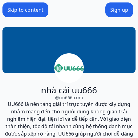
Skip to content
Sign up
nhà cái uu666
@
uu666tcom
UU666 là nền tảng giải trí trực tuyến được xây dựng
nhằm mang đến cho người dùng không gian trải
nghiệm hiện đại, tiện lợi và dễ tiếp cận. Với giao diện
thân thiện, tốc độ tải nhanh cùng hệ thống danh mục
được sắp xếp rõ ràng, UU666 giúp người chơi dễ dàng