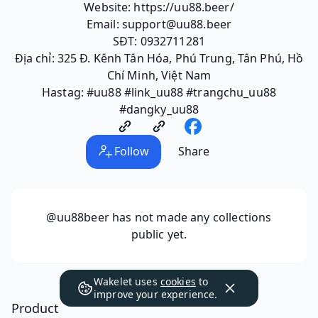
Website: https://uu88.beer/
Email: support@uu88.beer
SĐT: 0932711281
Địa chỉ: 325 Đ. Kênh Tân Hóa, Phú Trung, Tân Phú, Hồ
Chí Minh, Việt Nam
Hastag: #uu88 #link_uu88 #trangchu_uu88
#dangky_uu88
Follow
Share
@uu88beer
has not made any collections
public yet.
Wakelet uses
cookies
to
improve your experience.
Product