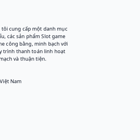
ng tôi cung cấp một danh mục
Xỉu, các sản phẩm Slot game
ame công bằng, minh bạch với
y trình thanh toán linh hoạt
mạch và thuận tiện.
 Việt Nam