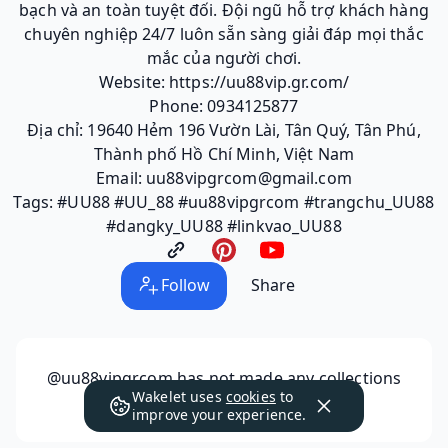
bạch và an toàn tuyệt đối. Đội ngũ hỗ trợ khách hàng
chuyên nghiệp 24/7 luôn sẵn sàng giải đáp mọi thắc
mắc của người chơi.
Website: https://uu88vip.gr.com/
Phone: 0934125877
Địa chỉ: 19640 Hẻm 196 Vườn Lài, Tân Quý, Tân Phú,
Thành phố Hồ Chí Minh, Việt Nam
Email: uu88vipgrcom@gmail.com
Tags: #UU88 #UU_88 #uu88vipgrcom #trangchu_UU88
#dangky_UU88 #linkvao_UU88
Follow
Share
@uu88vipgrcom
has not made any collections
Wakelet uses
cookies
to
public yet.
improve your experience.