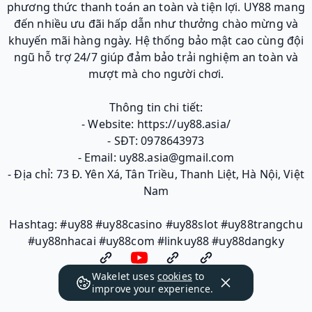
phương thức thanh toán an toàn và tiện lợi. UY88 mang
đến nhiều ưu đãi hấp dẫn như thưởng chào mừng và
khuyến mãi hàng ngày. Hệ thống bảo mật cao cùng đội
ngũ hỗ trợ 24/7 giúp đảm bảo trải nghiệm an toàn và
mượt mà cho người chơi.
Thông tin chi tiết:
- Website: https://uy88.asia/
- SĐT: 0978643973
- Email: uy88.asia@gmail.com
- Địa chỉ: 73 Đ. Yên Xá, Tân Triều, Thanh Liệt, Hà Nội, Việt
Nam
Hashtag: #uy88 #uy88casino #uy88slot #uy88trangchu
#uy88nhacai #uy88com #linkuy88 #uy88dangky
Wakelet uses
cookies
to
Follow
Share
improve your experience.