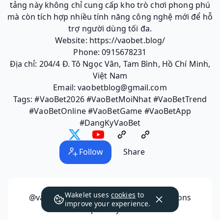
tảng này không chỉ cung cấp kho trò chơi phong phú
mà còn tích hợp nhiều tính năng công nghệ mới để hỗ
trợ người dùng tối đa.
Website: https://vaobet.blog/
Phone: 0915678231
Địa chỉ: 204/4 Đ. Tô Ngọc Vân, Tam Bình, Hồ Chí Minh,
Việt Nam
Email: vaobetblog@gmail.com
Tags: #VaoBet2026 #VaoBetMoiNhat #VaoBetTrend
#VaoBetOnline #VaoBetGame #VaoBetApp
#DangKyVaoBet
Follow
Share
Wakelet uses
cookies
to
@vaobetblog
has not made any collections
improve your experience.
public yet.