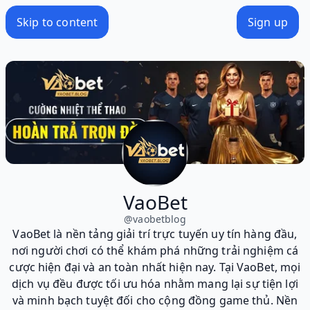
Skip to content
Sign up
VaoBet
@
vaobetblog
VaoBet là nền tảng giải trí trực tuyến uy tín hàng đầu,
nơi người chơi có thể khám phá những trải nghiệm cá
cược hiện đại và an toàn nhất hiện nay. Tại VaoBet, mọi
dịch vụ đều được tối ưu hóa nhằm mang lại sự tiện lợi
và minh bạch tuyệt đối cho cộng đồng game thủ. Nền