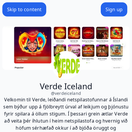
Skip to content
Sign up
Verde Iceland
@
verdeiceland
Velkomin til Verde, leiðandi netspilastofunnar á Íslandi
sem býður upp á fjölbreytt úrval af leikjum og þjónustu
fyrir spilara á öllum stigum. Í þessari grein ætlar Verde
að veita þér íhlutun í heim netspilastofa og hvernig við
höfum sérhæfað okkur í að bjóða öruggt og