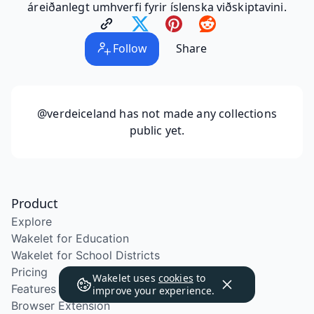
áreiðanlegt umhverfi fyrir íslenska viðskiptavini.
Follow
Share
@verdeiceland
has not made any collections
public yet.
Product
Explore
Wakelet for Education
Wakelet for School Districts
Pricing
Wakelet uses
cookies
to
Features
improve your experience.
Browser Extension