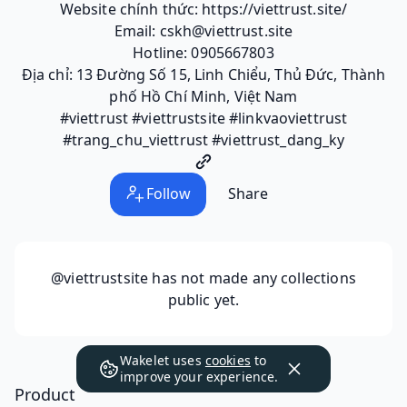
Website chính thức: https://viettrust.site/
Email: cskh@viettrust.site
Hotline: 0905667803
Địa chỉ: 13 Đường Số 15, Linh Chiểu, Thủ Đức, Thành
phố Hồ Chí Minh, Việt Nam
#viettrust #viettrustsite #linkvaoviettrust
#trang_chu_viettrust #viettrust_dang_ky
Follow
Share
@viettrustsite
has not made any collections
public yet.
Wakelet uses
cookies
to
improve your experience.
Product