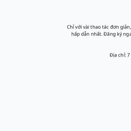
Chỉ với vài thao tác đơn giản
hấp dẫn nhất. Đăng ký ngay
Địa chỉ: 