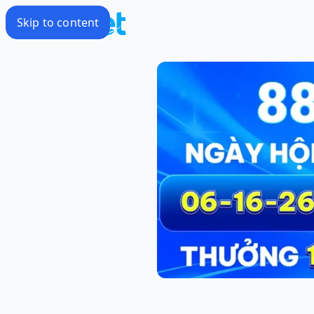
Skip to content