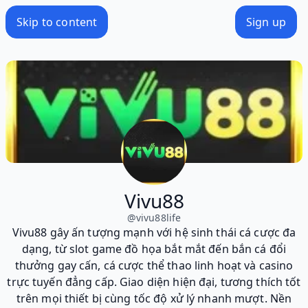
Skip to content
Sign up
Vivu88
@
vivu88life
Vivu88 gây ấn tượng mạnh với hệ sinh thái cá cược đa
dạng, từ slot game đồ họa bắt mắt đến bắn cá đổi
thưởng gay cấn, cá cược thể thao linh hoạt và casino
trực tuyến đẳng cấp. Giao diện hiện đại, tương thích tốt
trên mọi thiết bị cùng tốc độ xử lý nhanh mượt. Nền