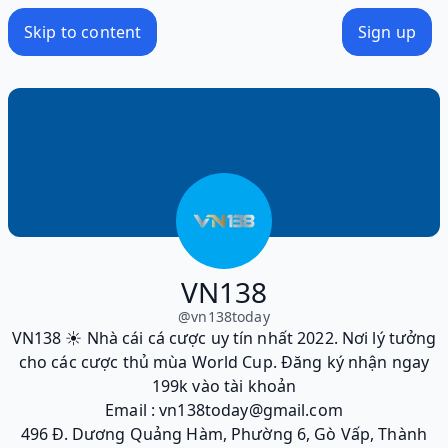
Skip to content
Sign up
VN138
@
vn138today
VN138 ☀️ Nhà cái cá cược uy tín nhất 2022. Nơi lý tưởng
cho các cược thủ mùa World Cup. Đăng ký nhận ngay
199k vào tài khoản
Email : vn138today@gmail.com
496 Đ. Dương Quảng Hàm, Phường 6, Gò Vấp, Thành