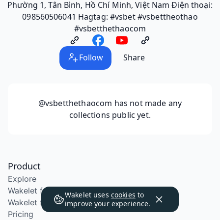
Phường 1, Tân Bình, Hồ Chí Minh, Việt Nam Điện thoại:
098560506041 Hagtag: #vsbet #vsbettheothao
#vsbetthethaocom
Follow
Share
@vsbetthethaocom
has not made any
collections public yet.
Product
Explore
Wakelet for Education
Wakelet uses
cookies
to
Wakelet for School Districts
improve your experience.
Pricing