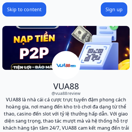
Skip to content
Sign up
VUA88
@
vua88review
VUA88 là nhà cái cá cược trực tuyến đậm phong cách
hoàng gia, nơi mang đến kho trò chơi đa dạng từ thể
thao, casino đến slot với tỷ lệ thưởng hấp dẫn. Với giao
diện sang trọng, thao tác mượt mà và hệ thống hỗ trợ
khách hàng tận tâm 24/7, VUA88 cam kết mang đến trải