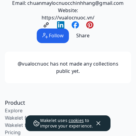
Email: chuanmaylocnuocchinhhang@gmail.com
Website:
https://vualocnuoc.vn/
Follow
Share
@vualocnuoc
has not made any collections
public yet.
Product
Explore
Wakelet for Education
Wakelet uses
cookies
to
Wakelet for School Districts
improve your experience.
Pricing