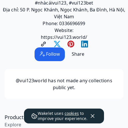
#nhàcáivui123, #vui123bet
Địa chỉ: 50 P. Ngọc Khánh, Ngọc Khánh, Ba Đình, Hà Nội,
Việt Nam
Phone: 0336696699
Website:
https://vui123.world/
Follow
Share
@vui123world
has not made any collections
public yet.
Wakelet uses
cookies
to
Product
improve your experience.
Explore