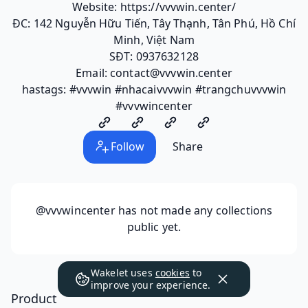
Website: https://vvvwin.center/
ĐC: 142 Nguyễn Hữu Tiến, Tây Thạnh, Tân Phú, Hồ Chí
Minh, Việt Nam
SĐT: 0937632128
Email: contact@vvvwin.center
hastags: #vvvwin #nhacaivvvwin #trangchuvvvwin
#vvvwincenter
Follow
Share
@vvvwincenter
has not made any collections
public yet.
Wakelet uses
cookies
to
improve your experience.
Product