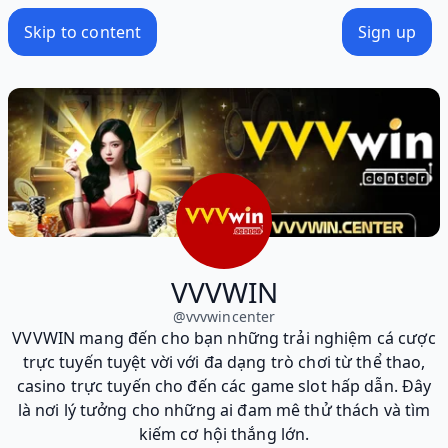
Skip to content
Sign up
VVVWIN
@
vvvwincenter
VVVWIN mang đến cho bạn những trải nghiệm cá cược
trực tuyến tuyệt vời với đa dạng trò chơi từ thể thao,
casino trực tuyến cho đến các game slot hấp dẫn. Đây
là nơi lý tưởng cho những ai đam mê thử thách và tìm
kiếm cơ hội thắng lớn.