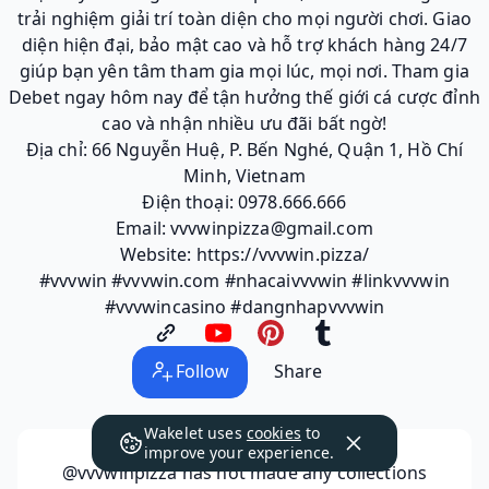
trải nghiệm giải trí toàn diện cho mọi người chơi. Giao
diện hiện đại, bảo mật cao và hỗ trợ khách hàng 24/7
giúp bạn yên tâm tham gia mọi lúc, mọi nơi. Tham gia
Debet ngay hôm nay để tận hưởng thế giới cá cược đỉnh
cao và nhận nhiều ưu đãi bất ngờ!
Địa chỉ: 66 Nguyễn Huệ, P. Bến Nghé, Quận 1, Hồ Chí
Minh, Vietnam
Điện thoại: 0978.666.666
Email: vvvwinpizza@gmail.com
Website: https://vvvwin.pizza/
#vvvwin #vvvwin.com #nhacaivvvwin #linkvvvwin
#vvvwincasino #dangnhapvvvwin
Follow
Share
Wakelet uses
cookies
to
improve your experience.
@vvvwinpizza
has not made any collections