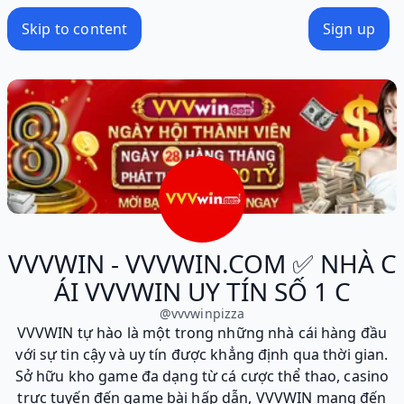
Skip to content
Sign up
VVVWIN - VVVWIN.COM ✅ NHÀ C
ÁI VVVWIN UY TÍN SỐ 1 C
@
vvvwinpizza
VVVWIN tự hào là một trong những nhà cái hàng đầu
với sự tin cậy và uy tín được khẳng định qua thời gian.
Sở hữu kho game đa dạng từ cá cược thể thao, casino
trực tuyến đến game bài hấp dẫn, VVVWIN mang đến