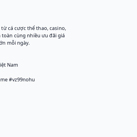
 từ cá cược thể thao, casino,
n toàn cùng nhiều ưu đãi giá
lớn mỗi ngày.
Việt Nam
game #vz99nohu