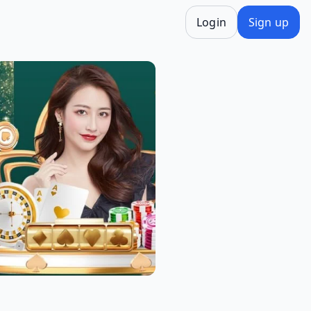
Login
Sign up