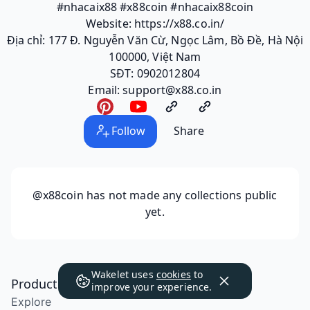
#nhacaix88 #x88coin #nhacaix88coin
Website: https://x88.co.in/
Địa chỉ: 177 Đ. Nguyễn Văn Cừ, Ngọc Lâm, Bồ Đề, Hà Nội
100000, Việt Nam
SĐT: 0902012804
Email: support@x88.co.in
Follow
Share
@x88coin
has not made any collections public
yet.
Wakelet uses
cookies
to
Product
improve your experience.
Explore