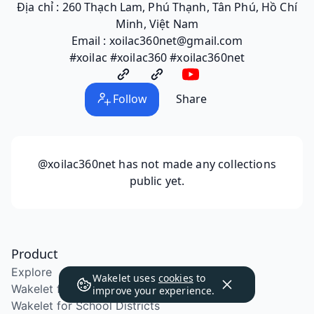
Địa chỉ : 260 Thạch Lam, Phú Thạnh, Tân Phú, Hồ Chí
Minh, Việt Nam
Email : xoilac360net@gmail.com
#xoilac #xoilac360 #xoilac360net
Follow
Share
@xoilac360net
has not made any collections
public yet.
Product
Explore
Wakelet uses
cookies
to
Wakelet for Education
improve your experience.
Wakelet for School Districts