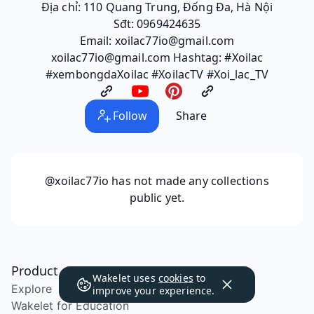
Địa chỉ: 110 Quang Trung, Đống Đa, Hà Nội
Sđt: 0969424635
Email: xoilac77io@gmail.com
xoilac77io@gmail.com Hashtag: #Xoilac
#xembongdaXoilac #XoilacTV #Xoi_lac_TV
Follow
Share
@xoilac77io
has not made any collections
public yet.
Product
Wakelet uses
cookies
to
Explore
improve your experience.
Wakelet for Education