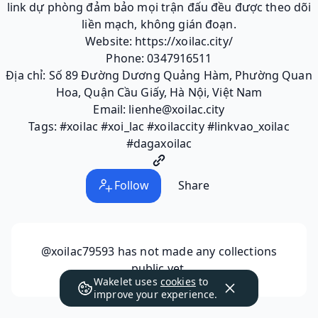
link dự phòng đảm bảo mọi trận đấu đều được theo dõi
liền mạch, không gián đoạn.
Website: https://xoilac.city/
Phone: 0347916511
Địa chỉ: Số 89 Đường Dương Quảng Hàm, Phường Quan
Hoa, Quận Cầu Giấy, Hà Nội, Việt Nam
Email: lienhe@xoilac.city
Tags: #xoilac #xoi_lac #xoilaccity #linkvao_xoilac
#dagaxoilac
Follow
Share
@xoilac79593
has not made any collections
public yet.
Wakelet uses
cookies
to
improve your experience.