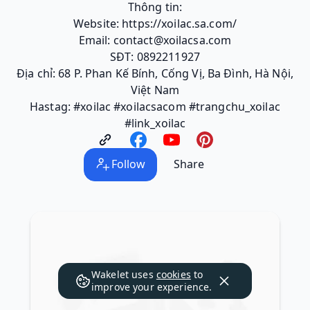
Thông tin:
Website: https://xoilac.sa.com/
Email: contact@xoilacsa.com
SĐT: 0892211927
Địa chỉ: 68 P. Phan Kế Bính, Cống Vị, Ba Đình, Hà Nội,
Việt Nam
Hastag: #xoilac #xoilacsacom #trangchu_xoilac
#link_xoilac
Follow
Share
Wakelet uses
cookies
to
improve your experience.