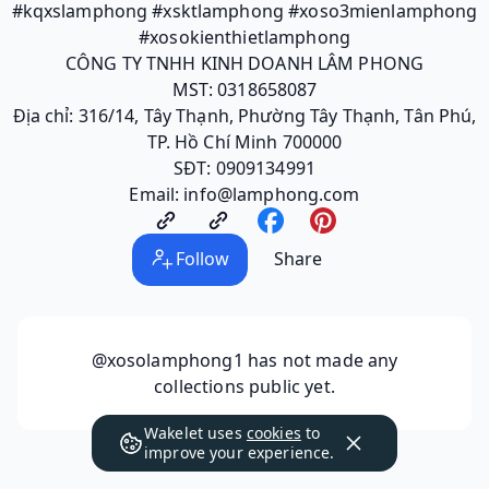
#kqxslamphong #xsktlamphong #xoso3mienlamphong
#xosokienthietlamphong
CÔNG TY TNHH KINH DOANH LÂM PHONG
MST: 0318658087
Địa chỉ: 316/14, Tây Thạnh, Phường Tây Thạnh, Tân Phú,
TP. Hồ Chí Minh 700000
SĐT: 0909134991
Email: info@lamphong.com
Follow
Share
@xosolamphong1
has not made any
collections public yet.
Wakelet uses
cookies
to
improve your experience.