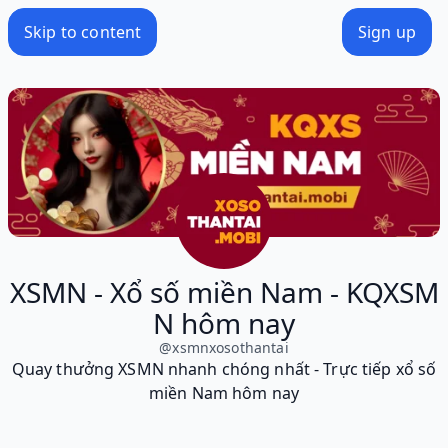
Skip to content
Sign up
XSMN - Xổ số miền Nam - KQXSM
N hôm nay
@
xsmnxosothantai
Quay thưởng XSMN nhanh chóng nhất - Trực tiếp xổ số
miền Nam hôm nay