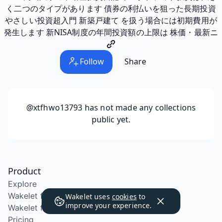
く二つのタイプがあります 債券の利払いを狙った長期投資
やさしい投資超入門 新築戸建て を扱う場合には初期費用が
発生します 新NISA制度の年間投資額の上限は 株価・最新ニ
Follow
Share
@xtfhwo13793
has not made any collections
public yet.
Product
Explore
Wakelet for Education
Wakelet uses
cookies
to
improve your experience.
Wakelet for School Districts
Pricing