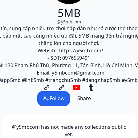
5MB
@
y5mbcom
tín, cung cấp nhiều trò chơi hấp dẫn như cá cược thể thao, 
 bảo mật cao cùng nhiều ưu đãi, 5MB mang đến trải nghiệm
thắng lớn cho người chơi.
- Website: https://y5mb.com/
- SDT: 0976559491
chỉ: 130 Phạm Phú Thứ, Phường 11, Tân Bình, Hồ Chí Minh, 
- Email: y5mbcom@gmail.com
b #app5mb #link5mb #trangchu5mb #dangnhap5mb #y5m
Follow
Share
@y5mbcom
has not made any collections public
yet.