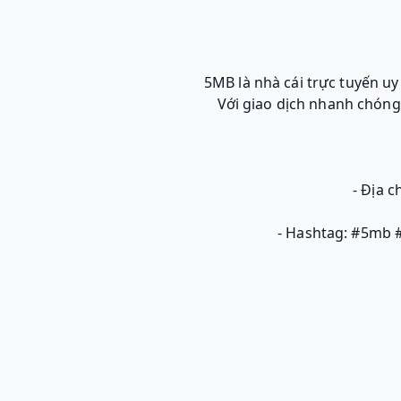
5MB là nhà cái trực tuyến uy 
Với giao dịch nhanh chóng,
- Địa 
- Hashtag: #5m