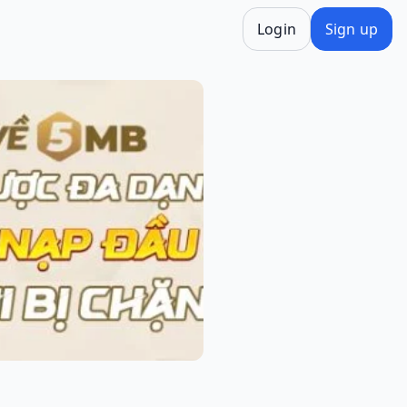
Login
Sign up