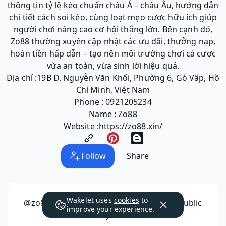
thông tin tỷ lệ kèo chuẩn châu Á – châu Âu, hướng dẫn
chi tiết cách soi kèo, cùng loạt mẹo cược hữu ích giúp
người chơi nâng cao cơ hội thắng lớn. Bên cạnh đó,
Zo88 thường xuyên cập nhật các ưu đãi, thưởng nạp,
hoàn tiền hấp dẫn – tạo nên môi trường chơi cá cược
vừa an toàn, vừa sinh lời hiệu quả.
Địa chỉ :19B Đ. Nguyễn Văn Khối, Phường 6, Gò Vấp, Hồ
Chí Minh, Việt Nam
Phone : 0921205234
Name : Zo88
Website :https://zo88.xin/
Follow
Share
Wakelet uses
cookies
to
@zo88xin
has not made any collections public
improve your experience.
yet.