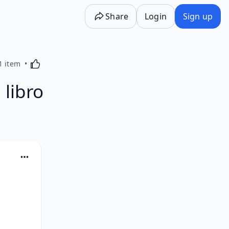
Share
Login
Sign up
Activating this element will cause content on the p
1 item
 libro