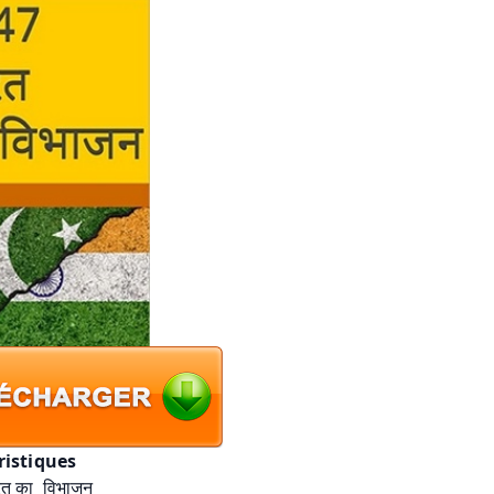
ristiques
त का  विभाजन