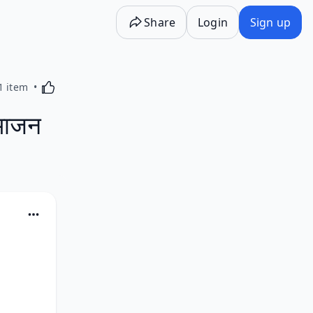
Share
Login
Sign up
Activating this element will cause content on the p
1 item
भाजन