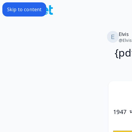
Skip to content
Elvis
@
Elvi
{pd
1947  