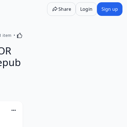
Share
Login
Sign up
Activating this element will cause content on the p
1 item
OR
 epub