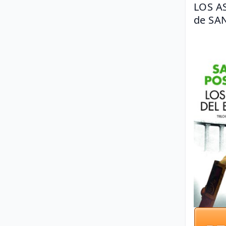
LOS A
de SA