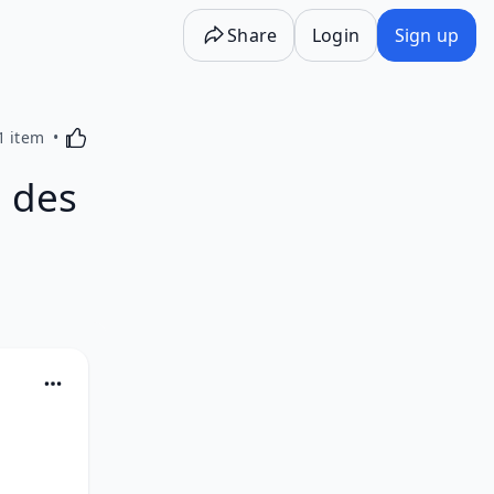
Share
Login
Sign up
Activating this element will cause content on the p
1 item
 des