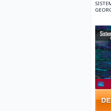
SISTE
GEORG