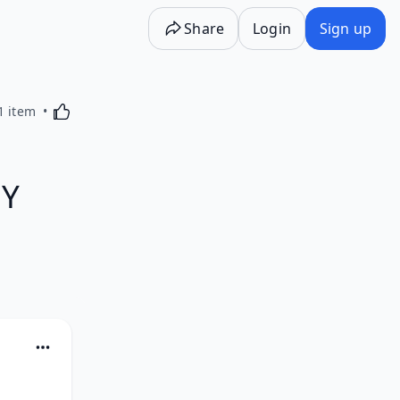
Share
Login
Sign up
Activating this element will cause content on the p
1 item
 Y