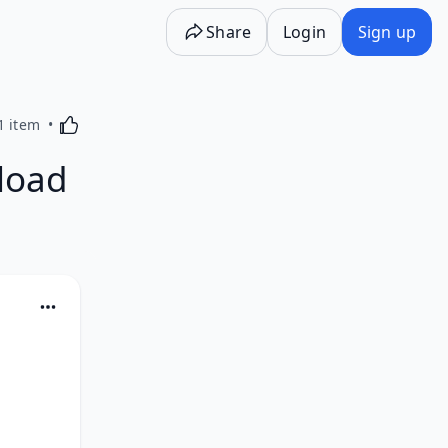
Share
Login
Sign up
Activating this element will cause content on the p
1 item
load