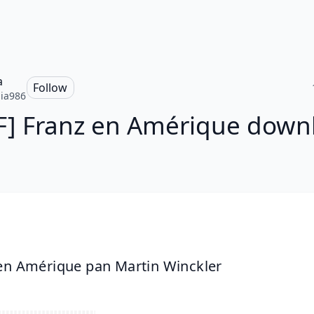
a
Follow
lia986
F] Franz en Amérique down
en Amérique pan Martin Winckler