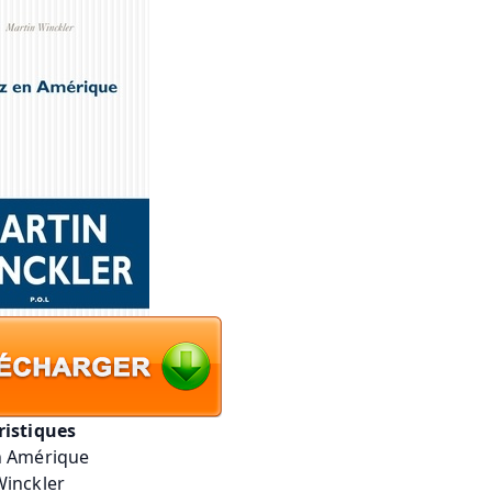
ristiques
n Amérique
Winckler