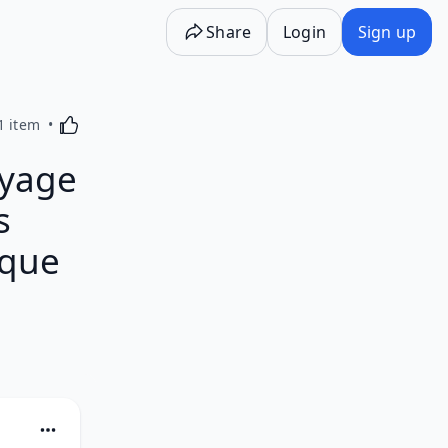
Share
Login
Sign up
Activating this element will cause content on the p
1 item
yage
s
 que