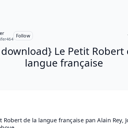
fer
Follow
ifer464
 download} Le Petit Robert 
langue française
it Robert de la langue française pan Alain Rey, J
ebove