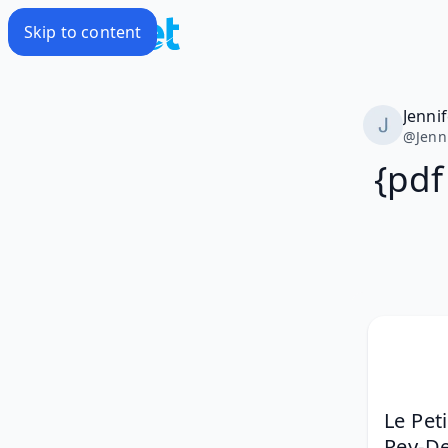
Skip to content
Jenni
@
Jenn
{pdf
Le Pet
Rey-D