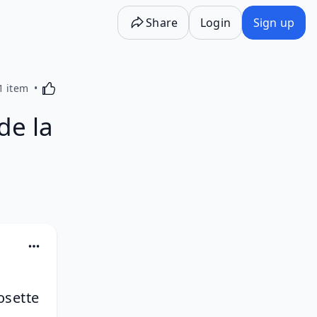
Share
Login
Sign up
Activating this element will cause content on the p
1 item
de la
osette 