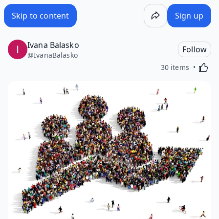
Skip to content
Sign up
Ivana Balasko
Follow
@
IvanaBalasko
Activa
30 items