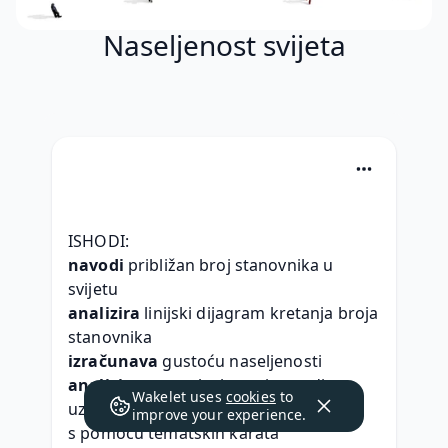
Naseljenost svijeta
ISHODI:
navodi
 približan broj stanovnika u 
svijetu
analizira
 linijski dijagram kretanja broja 
stanovnika
izračunava
 gustoću naseljenosti
analizira
 tematske karte i navodi 
Wakelet uses
cookies
to
uzroke neravnomjerne naseljenosti
improve your experience.
s pomoću tematskih karata 