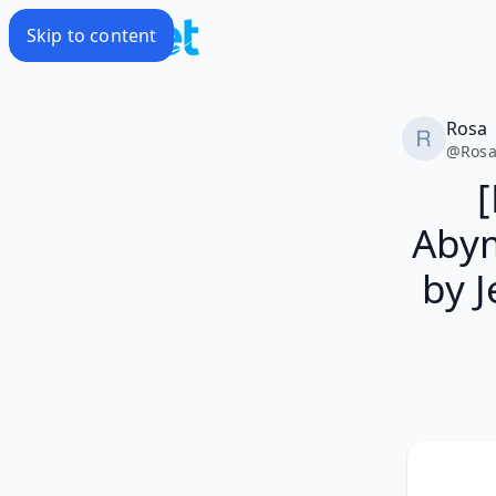
Skip to content
Rosa
@
Ros
Abym
by J