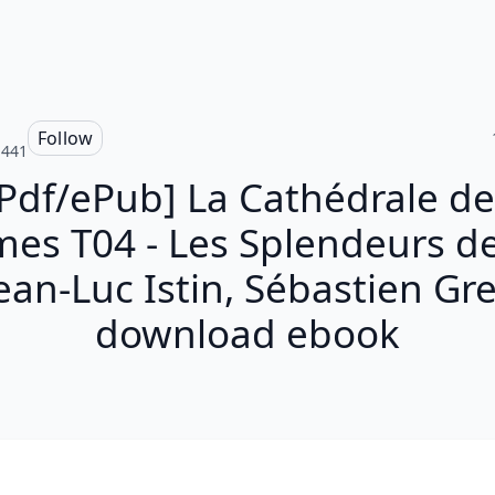
Follow
a441
[Pdf/ePub] La Cathédrale de
es T04 - Les Splendeurs d
ean-Luc Istin, Sébastien Gr
download ebook