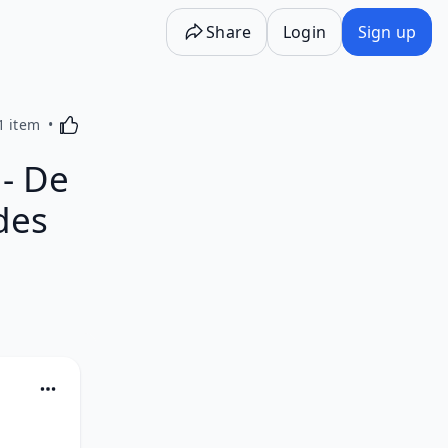
Share
Login
Sign up
Activating this element will cause content on the p
1 item
- De
 des