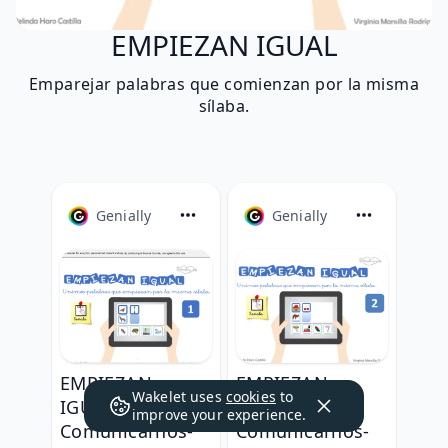
EMPIEZAN IGUAL
Emparejar palabras que comienzan por la misma
sílaba.
Genially
Genially
EMPIEZAN
EMPIEZAN
Wakelet uses
cookies
to
IGUAL 1 by
IGUAL 2 by
improve your experience.
Comunicarnos-
Comunicarnos-