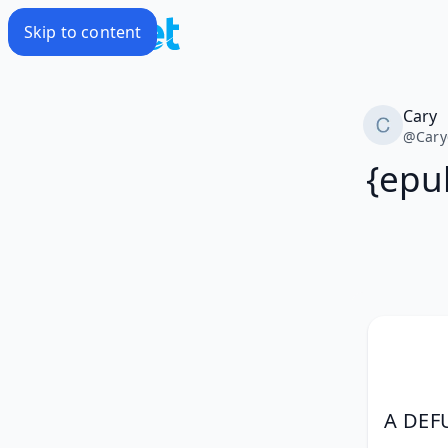
Skip to content
Cary
@
Cary
{epu
A DEF