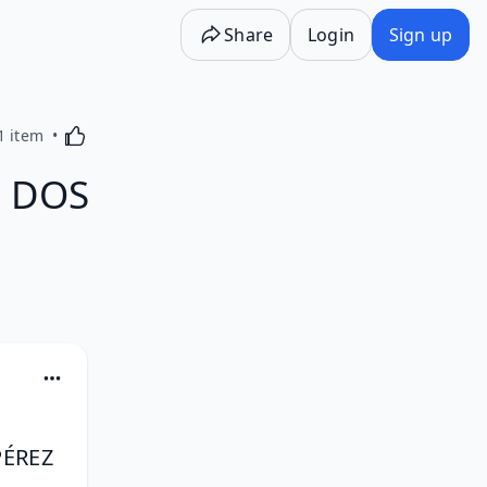
Share
Login
Sign up
Activating this element will cause content on the p
1 item
N DOS
PÉREZ