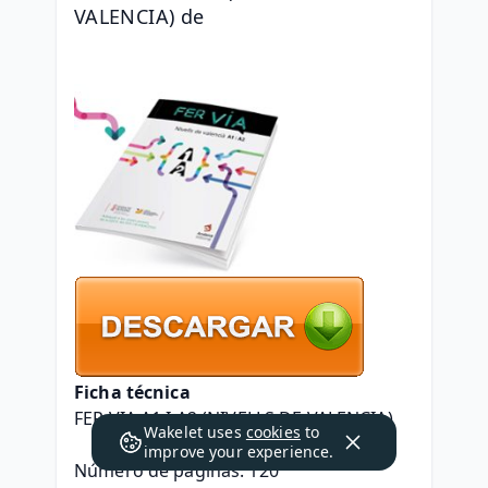
VALENCIA) de 
Ficha técnica
FER VIA A1 I A2 (NIVELLS DE VALENCIA)
Wakelet uses
cookies
to
improve your experience.
Número de páginas: 120