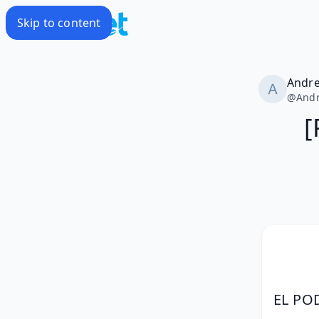
Skip to content
Andr
@
And
[
EL PO