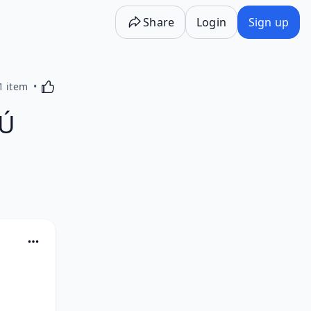
Share
Login
Sign up
Activating this element will cause content on the p
1 item
TÚ