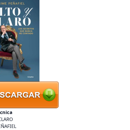
écnica
CLARO
EÑAFIEL