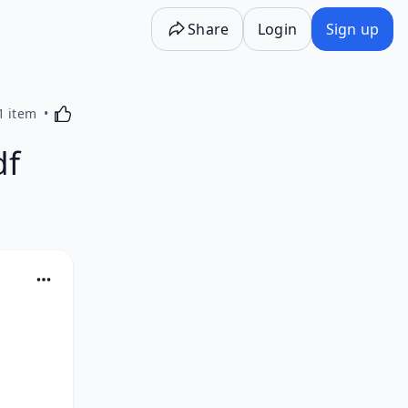
Share
Login
Sign up
Activating this element will cause content on the p
1 item
df