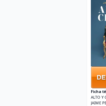
Ficha t
ALTO Y 
JAIME P