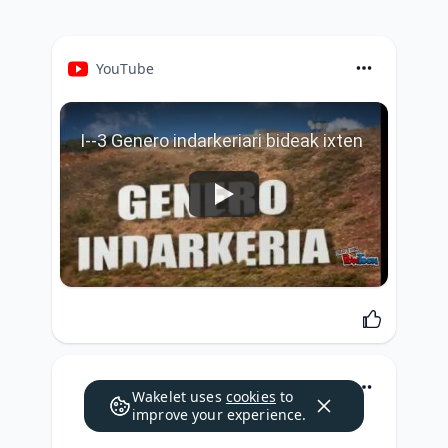
YouTube
I--3 Genero indarkeriari bideak ixten
Wakelet uses
cookies
to
improve your experience.