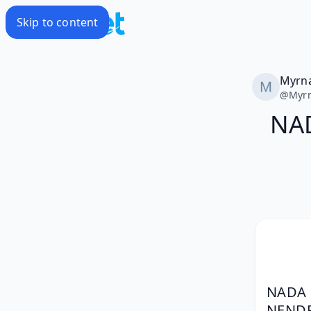
Skip to content
Myrn
@
Myr
NAD
NADA 
NEND