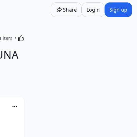
Share
Login
Sign up
Activating this element will cause content on the p
1 item
LUNA