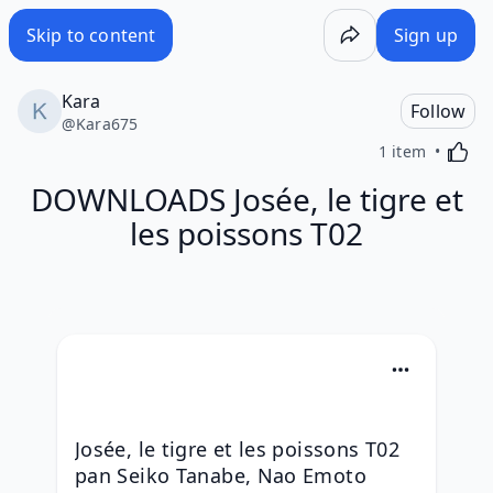
Skip to content
Sign up
Kara
Follow
@
Kara675
Activa
1 item
DOWNLOADS Josée, le tigre et
les poissons T02
Josée, le tigre et les poissons T02 
pan Seiko Tanabe, Nao Emoto