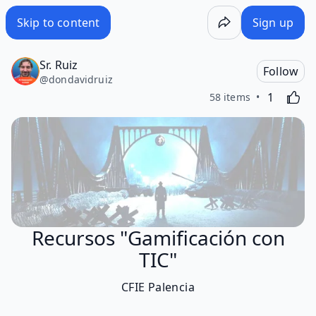
Skip to content
Sign up
Sr. Ruiz
Follow
@
dondavidruiz
Like
Activating
1
58 items
Recursos "Gamificación con
TIC"
CFIE Palencia