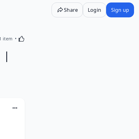
Share
Login
Sign up
Activating this element will cause content on the p
1 item
 |