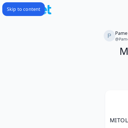
Skip to content
Pame
@
Pam
M
MITOL