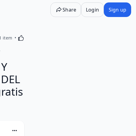
Share
Login
Sign up
Activating this element will cause content on the p
1 item
Y
 Y
 DEL
ratis